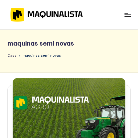
Ir
para
B
o
l
conteúdo
maquinas semi novas
o
g
Casa
maquinas semi novas
-
M
a
q
ui
n
al